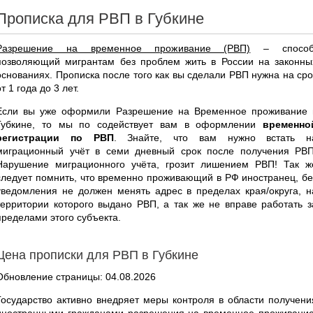
Прописка для РВП в Губкине
Разрешение на временное проживание (РВП)
– способ
позволяющий мигрантам без проблем жить в России на законны
основаниях. Прописка после того как вы сделали РВП нужна на сро
от 1 года до 3 лет.
Если вы уже оформили Разрешение на Временное проживание 
Губкине, то мы по содействует вам в оформлении
временно
регистрации по РВП
. Знайте, что вам нужно встать н
миграционный учёт в семи дневный срок после получения РВП
Нарушение миграционного учёта, грозит лишением РВП! Так ж
следует помнить, что временно проживающий в РФ иностранец, бе
уведомления не должен менять адрес в пределах края/округа, н
территории которого выдано РВП, а так же не вправе работать з
пределами этого субъекта.
Цена прописки для РВП в Губкине
Обновление страницы: 04.08.2026
Государство активно внедряет меры контроля в области получени
иностранными гражданами разрешения на временное проживание