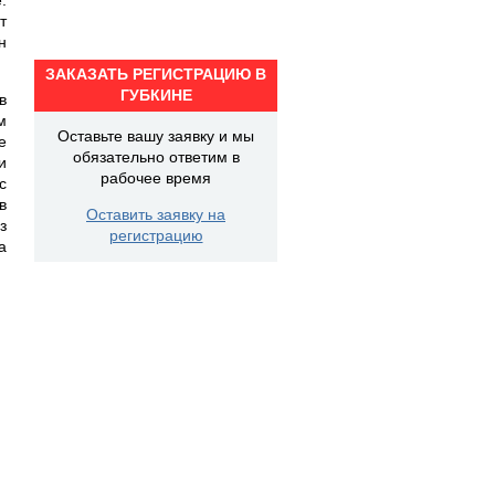
т
н
ЗАКАЗАТЬ РЕГИСТРАЦИЮ В
ГУБКИНЕ
в
м
Оставьте вашу заявку и мы
е
обязательно ответим в
и
рабочее время
с
в
Оставить заявку на
з
регистрацию
а