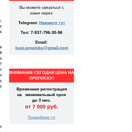
Вы можете связаться с
нами через:
,
Telegram:
Нажмите тут
х
к
Тел:
7-937-796-30-96
Email:
в
kupi.propisku@gmail.com
й
а
!
е
ВНИМАНИЕ СЕГОДНЯ ЦЕНА НА
з
ПРОПИСКУ!
а
а
Временная регистрация
на минимальный срок
до 3 мес.
от 7 000 руб.
Подробнее >>
я
.