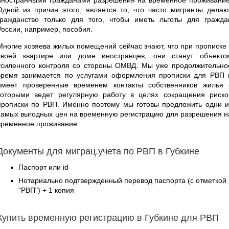
Одной из причин этого, является то, что часто мигранты делаю
гражданство только для того, чтобы иметь льготы для гражда
России, например, пособия.
Многие хозяева жилых помещений сейчас знают, что при прописке 
своей квартире или доме иностранцев, они станут объекто
усиленного контроля со стороны ОМВД. Мы уже продолжительно
время занимается по услугами оформления прописки для РВП 
имеет проверенные временем контакты собственников жилья 
которыми ведет регулярную работу в целях сокращения риско
прописки по РВП. Именно поэтому мы готовы предложить одни и
самых выгодных цен на временную регистрацию для разрешения н
временное проживание.
Документы для миграц.учета по РВП в Губкине
Паспорт или id
Нотариально подтвержденный перевод паспорта (с отметкой
"РВП") + 1 копия
Купить временную регистрацию в Губкине для РВП